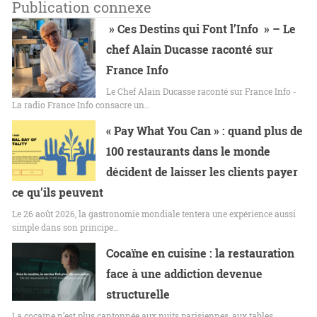
Publication connexe
» Ces Destins qui Font l’Info » – Le
chef Alain Ducasse raconté sur
France Info
Le Chef Alain Ducasse raconté sur France Info -
La radio France Info consacre un…
« Pay What You Can » : quand plus de
100 restaurants dans le monde
décident de laisser les clients payer
ce qu’ils peuvent
Le 26 août 2026, la gastronomie mondiale tentera une expérience aussi
simple dans son principe…
Cocaïne en cuisine : la restauration
face à une addiction devenue
structurelle
La cocaïne n’est plus cantonnée aux nuits parisiennes, aux tables