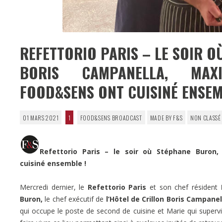
REFETTORIO PARIS – LE SOIR O
BORIS CAMPANELLA, MAX
FOOD&SENS ONT CUISINÉ ENSEM
01 MARS 2021
1
FOOD&SENS BROADCAST
MADE BY F&S
NON CLASSÉ
Refettorio Paris – le soir où Stéphane Buron
cuisiné ensemble !
Mercredi dernier, le
Refettorio Paris
et son chef résident
Buron,
le chef exécutif de
l’Hôtel de Crillon
Boris Campanel
qui occupe le poste de second de cuisine et Marie qui super