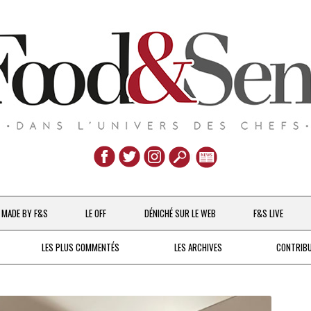
Aller
au
MADE BY F&S
LE OFF
DÉNICHÉ SUR LE WEB
F&S LIVE
contenu
CHEFS & ACTUALITÉS
LES PLUS COMMENTÉS
LES ARCHIVES
CONTRIB
UNE POULE SUR UN MUR
DE 2007 À 2015
À LA PETITE CUILLÈRE
DEPUIS 2016