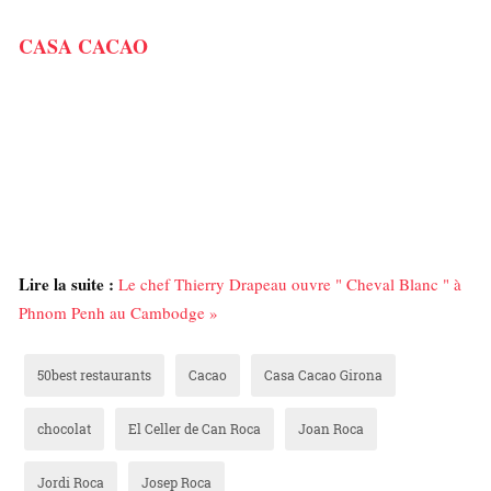
CASA CACAO
Lire la suite :
Le chef Thierry Drapeau ouvre " Cheval Blanc " à
Phnom Penh au Cambodge »
50best restaurants
Cacao
Casa Cacao Girona
chocolat
El Celler de Can Roca
Joan Roca
Jordi Roca
Josep Roca