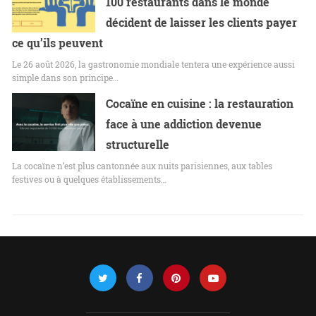
100 restaurants dans le monde
décident de laisser les clients payer
ce qu’ils peuvent
Le 26 août 2026, la gastronomie mondiale tentera une expérience aussi
simple dans son principe…
Cocaïne en cuisine : la restauration
face à une addiction devenue
structurelle
La cocaïne n’est plus cantonnée aux nuits parisiennes, aux tables
festives ou à quelques établissements…