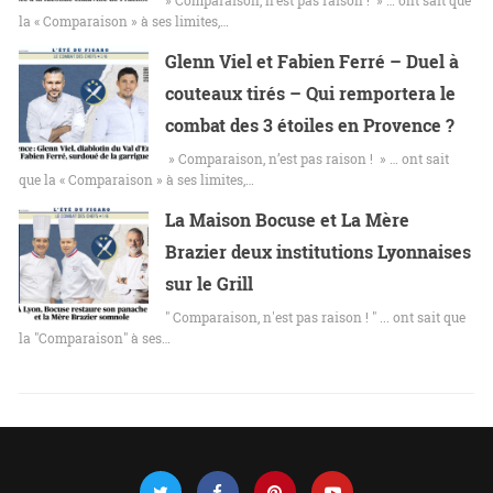
la « Comparaison » à ses limites,…
Glenn Viel et Fabien Ferré – Duel à
couteaux tirés – Qui remportera le
combat des 3 étoiles en Provence ?
» Comparaison, n’est pas raison ! » … ont sait
que la « Comparaison » à ses limites,…
La Maison Bocuse et La Mère
Brazier deux institutions Lyonnaises
sur le Grill
" Comparaison, n'est pas raison ! " ... ont sait que
la "Comparaison" à ses…