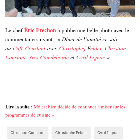
Éric Frechon
Le chef
à publié une belle photo avec le
commentaire suivant :
« Dîner de l’amitié ce soir
au
Café Constant
avec
Christophef
F
elder
,
Christian
Constant
,
Yves Camdeborde
et
Cyril Lignac
«
Lire la suite :
M6 est bien décidé de continuer à miser sur les
programmes de cuisine »
Christian Constant
Christophe Felder
Cyril Lignac