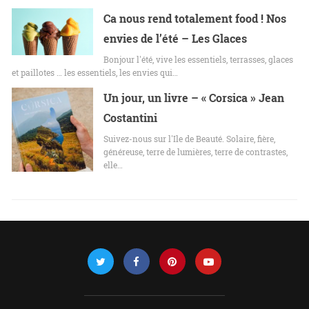
Ca nous rend totalement food ! Nos
envies de l’été – Les Glaces
Bonjour l'été, vive les essentiels, terrasses, glaces
et paillotes … les essentiels, les envies qui…
Un jour, un livre – « Corsica » Jean
Costantini
Suivez-nous sur l'Ile de Beauté. Solaire, fière,
généreuse, terre de lumières, terre de contrastes,
elle…