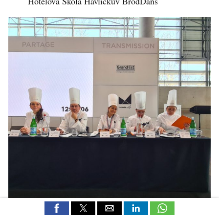
Hotelova Skola Havlickuv BrodDans