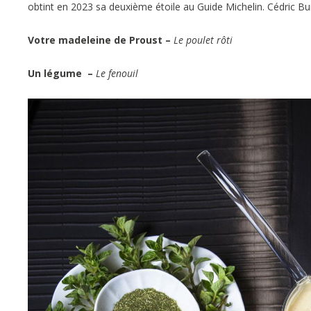
obtint en 2023 sa deuxième étoile au Guide Michelin. Cédric Burti
Votre madeleine de Proust –
Le poulet rôti
Un légume –
Le fenouil