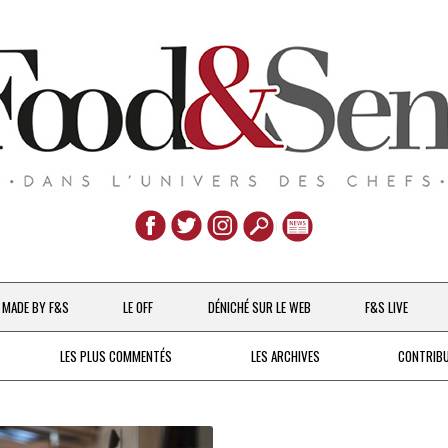
Aller
au
MADE BY F&S
LE OFF
DÉNICHÉ SUR LE WEB
F&S LIVE
contenu
CHEFS & ACTUALITÉS
LES PLUS COMMENTÉS
LES ARCHIVES
CONTRIB
UNE POULE SUR UN MUR
DE 2007 À 2015
À LA PETITE CUILLÈRE
DEPUIS 2016