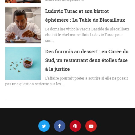
Ludovic Turac et son bistrot
éphémère : La Table de Blacailloux
Le domaine viticole varois Bastide de Blacailloux
choisit le chef marseillais Ludovic Turac pour
son…
Des fourmis au dessert : en Corée du
Sud, un restaurant deux étoiles face
à la justice
L’affaire pourrait prêter à sourire si elle ne posait
pas une question sérieuse sur les…