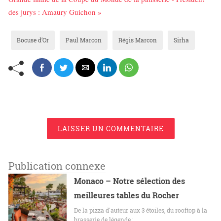
des jurys : Amaury Guichon »
Bocuse d’Or
Paul Marcon
Régis Marcon
Sirha
LAISSER UN COMMENTAIRE
Publication connexe
Monaco – Notre sélection des
meilleures tables du Rocher
De la pizza d'auteur aux 3 étoiles, du rooftop à la
brasserie de légende :…