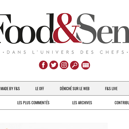
Aller
au
MADE BY F&S
LE OFF
DÉNICHÉ SUR LE WEB
F&S LIVE
contenu
CHEFS & ACTUALITÉS
LES PLUS COMMENTÉS
LES ARCHIVES
CONTRIB
UNE POULE SUR UN MUR
DE 2007 À 2015
À LA PETITE CUILLÈRE
DEPUIS 2016