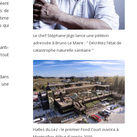
réent
es de
ltime
s qui
Le chef Stéphane Jégo lance une pétition
adressée à Bruno Le Maire : " Décrétez l’état de
anti-
catastrophe naturelle sanitaire "
 tout
 dans
, une
Halles du Lez - le premier Food Court ouvrira à
Montpellier début d'année 2019