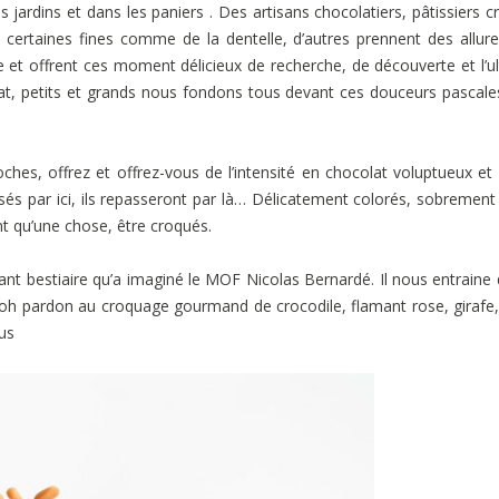
 jardins et dans les paniers . Des artisans chocolatiers, pâtissiers c
, certaines fines comme de la dentelle, d’autres prennent des allur
e et offrent ces moment délicieux de recherche, de découverte et l’u
at, petits et grands nous fondons tous devant ces douceurs pascale
ches, offrez et offrez-vous de l’intensité en chocolat voluptueux et 
sés par ici, ils repasseront par là… Délicatement colorés, sobrement
t qu’une chose, être croqués.
ant bestiaire qu’a imaginé le MOF Nicolas Bernardé. Il nous entraine
se oh pardon au croquage gourmand de crocodile, flamant rose, girafe
us