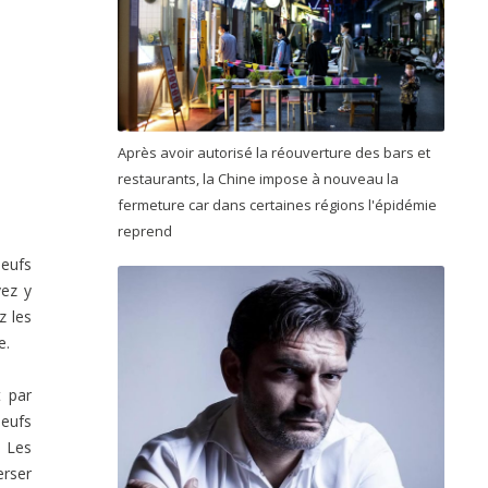
Après avoir autorisé la réouverture des bars et
restaurants, la Chine impose à nouveau la
fermeture car dans certaines régions l'épidémie
reprend
oeufs
vez y
z les
e.
t par
oeufs
. Les
erser