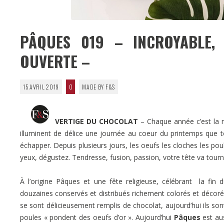
PÂQUES 019 – INCROYABLE,
OUVERTE –
15 AVRIL 2019
0
MADE BY F&S
VERTIGE DU CHOCOLAT
– Chaque année c’est la m
illuminent de délice une journée au coeur du printemps que 
échapper. Depuis plusieurs jours, les oeufs les cloches les poul
yeux, dégustez. Tendresse, fusion, passion, votre tête va tourne
À l’origine Pâques et une fête religieuse, célébrant la fin
douzaines conservés et distribués richement colorés et décorés
se sont délicieusement remplis de chocolat, aujourd’hui ils so
poules « pondent des oeufs d’or ». Aujourd’hui
Pâques
est au