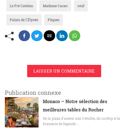
Le Pré Catelan
Madame Cacao
oeuf
Palais de l'Élysée
Pâques
LAISSER UN COMMENTAIRE
Publication connexe
Monaco – Notre sélection des
meilleures tables du Rocher
De la pizza d'auteur aux 3 étoiles, du rooftop à la
brasserie de légende :…