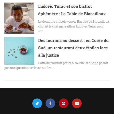
Ludovic Turac et son bistrot
éphémère : La Table de Blacailloux
Le domaine viticole varois Bastide de Blacailloux
choisit le chef marseillais Ludovic Turac pour
son…
Des fourmis au dessert : en Corée du
Sud, un restaurant deux étoiles face
à la justice
L’affaire pourrait prêter à sourire si elle ne posait
pas une question sérieuse sur les…