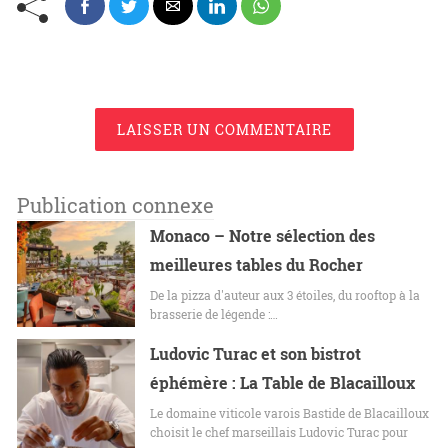
LAISSER UN COMMENTAIRE
Publication connexe
Monaco – Notre sélection des
meilleures tables du Rocher
De la pizza d'auteur aux 3 étoiles, du rooftop à la
brasserie de légende :…
Ludovic Turac et son bistrot
éphémère : La Table de Blacailloux
Le domaine viticole varois Bastide de Blacailloux
choisit le chef marseillais Ludovic Turac pour