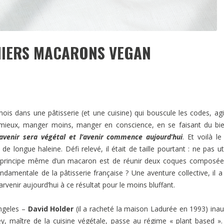
MIERS MACARONS VEGAN
is dans une pâtisserie (et une cuisine) qui bouscule les codes, agi
r mieux, manger moins, manger en conscience, en se faisant du bi
avenir sera végétal et l’avenir commence aujourd’hui
. Et voilà le
de longue haleine. Défi relevé, il était de taille pourtant : ne pas uti
 le principe même d’un macaron est de réunir deux coques composé
amentale de la pâtisserie française ? Une aventure collective, il a 
venir aujourd’hui à ce résultat pour le moins bluffant.
ngeles –
David Holder
(il a racheté la maison Ladurée en 1993) ina
 maître de la cuisine végétale, passe au régime « plant based »