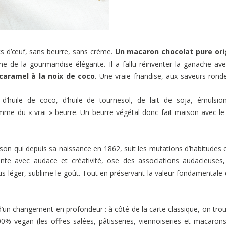
s d’œuf, sans beurre, sans crème.
Un
macaron chocolat pure ori
de la gourmandise élégante. Il a fallu réinventer la ganache av
aramel à la noix de coco
. Une vraie friandise, aux saveurs rond
d’huile de coco, d’huile de tournesol, de lait de soja, émulsio
mme du « vrai » beurre. Un beurre végétal donc fait maison avec le
aison qui depuis sa naissance en 1862, suit les mutations d’habitudes 
ente avec audace et créativité, ose des associations audacieuses
us léger, sublime le goût. Tout en préservant la valeur fondamentale 
d’un changement en profondeur : à côté de la carte classique, on tro
00% vegan (les offres salées, pâtisseries, viennoiseries et macaron