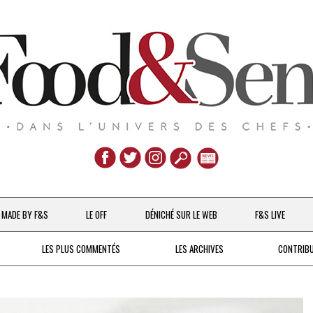
Aller
au
MADE BY F&S
LE OFF
DÉNICHÉ SUR LE WEB
F&S LIVE
contenu
CHEFS & ACTUALITÉS
LES PLUS COMMENTÉS
LES ARCHIVES
CONTRIB
UNE POULE SUR UN MUR
DE 2007 À 2015
À LA PETITE CUILLÈRE
DEPUIS 2016