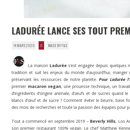
LADURÉE LANCE SES TOUT PRE
14 MARS 2020
0
MADE BY F&S
La maison
Ladurée
s’est engagée depuis quelques mo
tradition et suit les enjeux du monde d’aujourd’hui, mange
préservant les ressources de notre planète.
Pour Ladurée l’
premier
macaron vegan
, une prouesse technique, un travail 
d’ingrédients d’origine animale, d’œufs et de sucres quand
blancs d’œuf et de sucre ? Comment éviter le beurre, base fond
des mois de recherches et toute la passion des équipes pour par
Tout a commencé en septembre 2019 –
Beverly Hills
, Los A
son premier restaurant 100% vegan. Le chef Matthew Kenney,