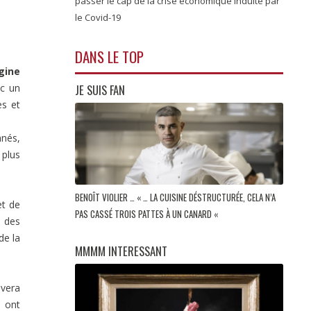
passer le cap de la crise économique induite par
le Covid-19
DANS LE TOP
gine
JE SUIS FAN
ec un
es et
nnés,
 plus
BENOÎT VIOLIER … « … LA CUISINE DÉSTRUCTURÉE, CELA N’A
et de
PAS CASSÉ TROIS PATTES À UN CANARD «
, des
de la
MMMM INTERESSANT
uvera
s ont