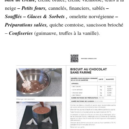
neige
– Petits fours,
cannelés, financiers, sablés
–
Soufflés – Glaces & Sorbets ,
omelette norvégienne
–
Préparations salées,
quiche comtoise, saucisson brioché
–
C
onfiseries
(guimauve, truffes à la vanille).