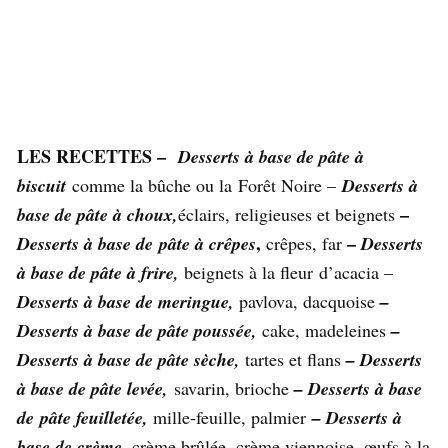
LES RECETTES –
Desserts à base de pâte à
biscuit
comme la bûche ou la Forêt Noire –
Desserts à
–
base de pâte à choux,
éclairs, religieuses et beignets
,
–
Desserts à base de pâte à crêpes
crêpes, far
Desserts
à base de pâte à frire,
beignets à la fleur d’acacia –
D
esserts à base de meringue,
pavlova, dacquoise
–
Desserts à base de pâte poussée,
cake, madeleines
–
Desserts à base de pâte sèche,
tartes et flans
– Desserts
à base de pâte levée,
savarin, brioche
– Desserts à base
de pâte feuilletée,
mille-feuille, palmier
– Desserts à
base de crème,
crème brûlée, crème viennoise, œufs à la