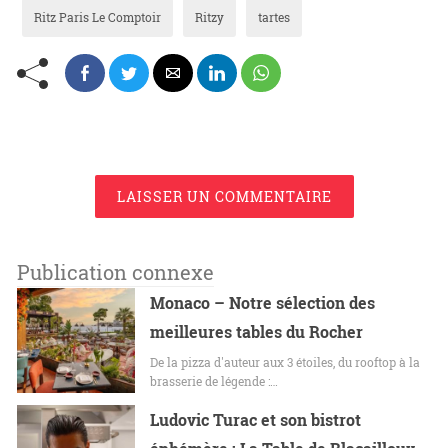
Ritz Paris Le Comptoir
Ritzy
tartes
LAISSER UN COMMENTAIRE
Publication connexe
Monaco – Notre sélection des
meilleures tables du Rocher
De la pizza d'auteur aux 3 étoiles, du rooftop à la
brasserie de légende :…
Ludovic Turac et son bistrot