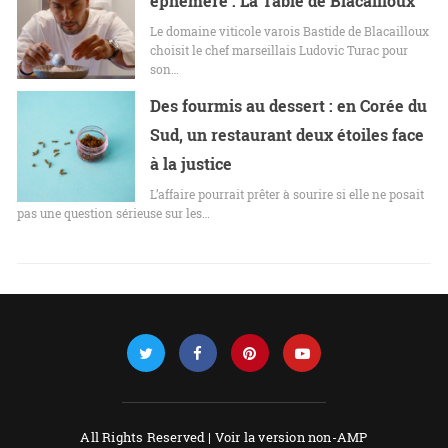
éphémère : La Table de Blacailloux
Le domaine viticole varois Bastide de Blacailloux
choisit le chef marseillais Ludovic Turac pour
son…
Des fourmis au dessert : en Corée du
Sud, un restaurant deux étoiles face
à la justice
L’affaire pourrait prêter à sourire si elle ne posait
pas une question sérieuse sur les…
All Rights Reserved |
Voir la version non-AMP