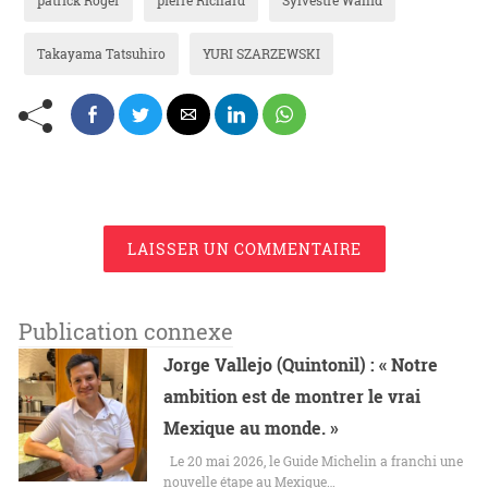
patrick Roger
pierre Richard
Sylvestre Wahid
Takayama Tatsuhiro
YURI SZARZEWSKI
LAISSER UN COMMENTAIRE
Publication connexe
Jorge Vallejo (Quintonil) : « Notre
ambition est de montrer le vrai
Mexique au monde. »
Le 20 mai 2026, le Guide Michelin a franchi une
nouvelle étape au Mexique…