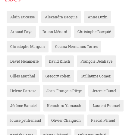
Alain Ducasse
Alexandra Bacquié
Anne Luzin
Arnaud Faye
Bruno Ménard
Christophe Bacquié
Christophe Marguin
Cocina Hermanos Torres
David Hemmerlé
David Kinch
François Delahaye
Gilles Marchal
Grégory cohen
Guillaume Gomez
Helene Darroze
Jean-François Piège
Jeremie Runel
Jérôme Banctel
Kenichiro Yamauchi
Laurent Pourcel
louise petitrenaud
Olivier Chaignon
Pascal Féraud