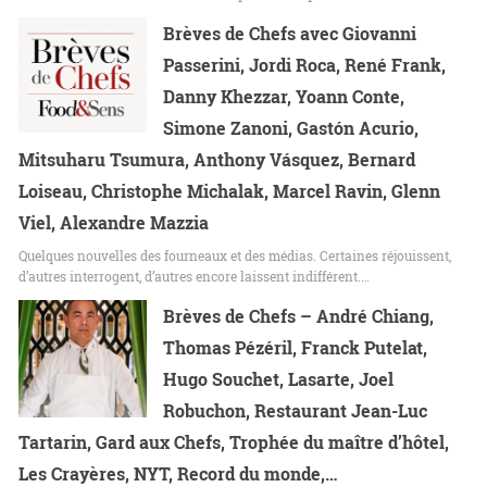
Brèves de Chefs avec Giovanni
Passerini, Jordi Roca, René Frank,
Danny Khezzar, Yoann Conte,
Simone Zanoni, Gastón Acurio,
Mitsuharu Tsumura, Anthony Vásquez, Bernard
Loiseau, Christophe Michalak, Marcel Ravin, Glenn
Viel, Alexandre Mazzia
Quelques nouvelles des fourneaux et des médias. Certaines réjouissent,
d’autres interrogent, d’autres encore laissent indifférent.…
Brèves de Chefs – André Chiang,
Thomas Pézéril, Franck Putelat,
Hugo Souchet, Lasarte, Joel
Robuchon, Restaurant Jean-Luc
Tartarin, Gard aux Chefs, Trophée du maître d’hôtel,
Les Crayères, NYT, Record du monde,…