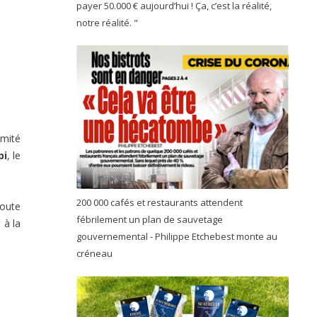
payer 50.000 € aujourd’hui ! Ça, c’est la réalité,
notre réalité. "
imité
pi
, le
200 000 cafés et restaurants attendent
toute
fébrilement un plan de sauvetage
 à la
gouvernemental - Philippe Etchebest monte au
créneau