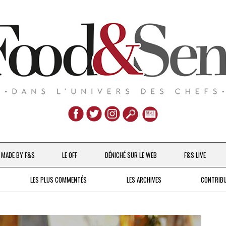
Aller
au
MADE BY F&S
LE OFF
DÉNICHÉ SUR LE WEB
F&S LIVE
contenu
CHEFS & ACTUALITÉS
LES PLUS COMMENTÉS
LES ARCHIVES
CONTRIB
UNE POULE SUR UN MUR
DE 2007 À 2015
À LA PETITE CUILLÈRE
DEPUIS 2016