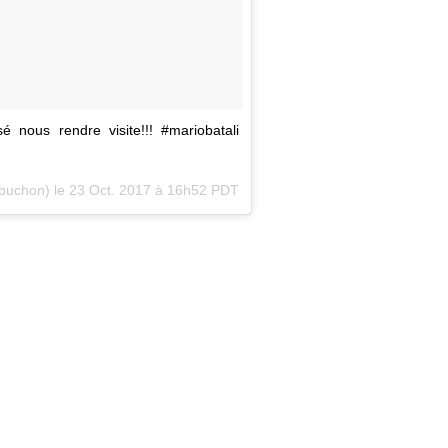
é nous rendre visite!!! #mariobatali
obuchon) le
23 Oct. 2017 à 16h52 PDT