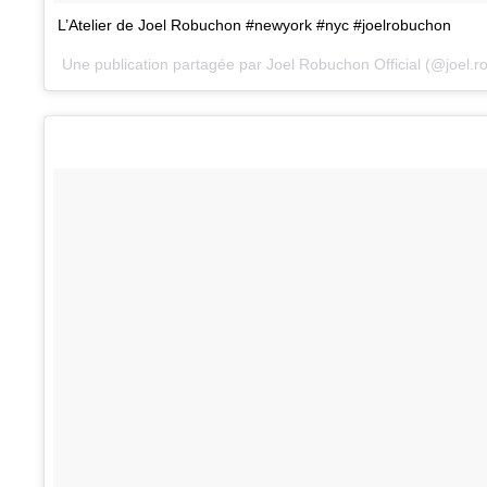
L’Atelier de Joel Robuchon #newyork #nyc #joelrobuchon
Une publication partagée par Joel Robuchon Official (@joel.