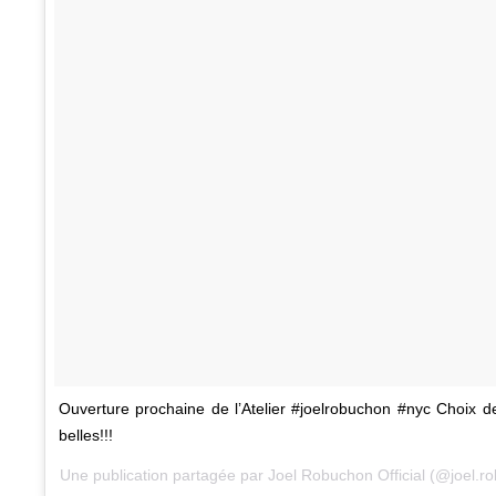
Ouverture prochaine de l’Atelier #joelrobuchon #nyc Choix d
belles!!!
Une publication partagée par Joel Robuchon Official (@joel.r