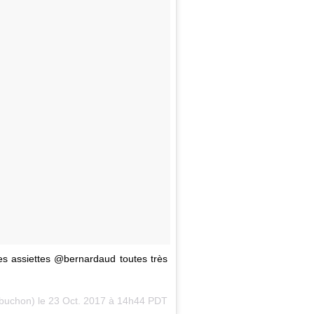
es assiettes @bernardaud toutes très
obuchon) le
23 Oct. 2017 à 14h44 PDT