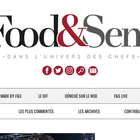
Aller
au
MADE BY F&S
LE OFF
DÉNICHÉ SUR LE WEB
F&S LIVE
contenu
CHEFS & ACTUALITÉS
LES PLUS COMMENTÉS
LES ARCHIVES
CONTRIB
UNE POULE SUR UN MUR
DE 2007 À 2015
À LA PETITE CUILLÈRE
DEPUIS 2016