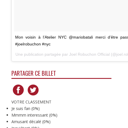
Mon voisin à l’Atelier NYC @mariobatali merci d’être pass
#joelrobuchon #nyc
Une publication partagée par Joel Robuchon Official (@joel.r
PARTAGER CE BILLET
VOTRE CLASSEMENT
Je suis fan
(
0%
)
Mmmm interessant
(
0%
)
Amusant décalé
(
0%
)