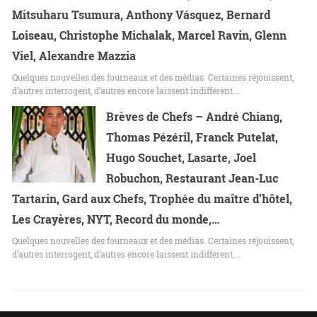
Mitsuharu Tsumura, Anthony Vásquez, Bernard
Loiseau, Christophe Michalak, Marcel Ravin, Glenn
Viel, Alexandre Mazzia
Quelques nouvelles des fourneaux et des médias. Certaines réjouissent,
d’autres interrogent, d’autres encore laissent indifférent.…
Brèves de Chefs – André Chiang,
Thomas Pézéril, Franck Putelat,
Hugo Souchet, Lasarte, Joel
Robuchon, Restaurant Jean-Luc
Tartarin, Gard aux Chefs, Trophée du maître d’hôtel,
Les Crayères, NYT, Record du monde,…
Quelques nouvelles des fourneaux et des médias. Certaines réjouissent,
d’autres interrogent, d’autres encore laissent indifférent.…