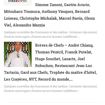
Simone Zanoni, Gastón Acurio,
Mitsuharu Tsumura, Anthony Vásquez, Bernard
Loiseau, Christophe Michalak, Marcel Ravin, Glenn
Viel, Alexandre Mazzia
Quelques nouvelles des fourneaux et des médias. Certaines réjouissent,
d’autres interrogent, d’autres encore laissent indifférent.…
Brèves de Chefs – André Chiang,
Thomas Pézéril, Franck Putelat,
Hugo Souchet, Lasarte, Joel
Robuchon, Restaurant Jean-Luc
Tartarin, Gard aux Chefs, Trophée du maître d’hôtel,
Les Crayères, NYT, Record du monde,…
Quelques nouvelles des fourneaux et des médias. Certaines réjouissent,
d’autres interrogent, d’autres encore laissent indifférent.…