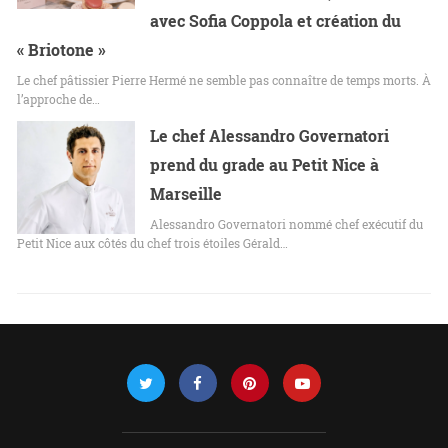
avec Sofia Coppola et création du
« Briotone »
Le chef pâtissier Pierre Hermé ne semble pas connaître de temps morts. À
l’approche de…
Le chef Alessandro Governatori
prend du grade au Petit Nice à
Marseille
Alessandro Governatori nommé chef exécutif du
Petit Nice aux côtés du chef trois étoiles Gérald…