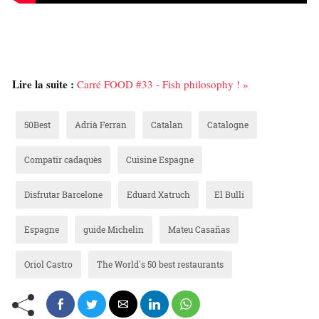
Lire la suite :
Carré FOOD #33 - Fish philosophy ! »
50Best
Adrià Ferran
Catalan
Catalogne
Compatir cadaquès
Cuisine Espagne
Disfrutar Barcelone
Eduard Xatruch
El Bulli
Espagne
guide Michelin
Mateu Casañas
Oriol Castro
The World's 50 best restaurants