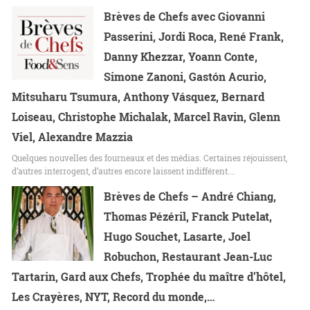
Brèves de Chefs avec Giovanni
Passerini, Jordi Roca, René Frank,
Danny Khezzar, Yoann Conte,
Simone Zanoni, Gastón Acurio,
Mitsuharu Tsumura, Anthony Vásquez, Bernard
Loiseau, Christophe Michalak, Marcel Ravin, Glenn
Viel, Alexandre Mazzia
Quelques nouvelles des fourneaux et des médias. Certaines réjouissent,
d’autres interrogent, d’autres encore laissent indifférent.…
Brèves de Chefs – André Chiang,
Thomas Pézéril, Franck Putelat,
Hugo Souchet, Lasarte, Joel
Robuchon, Restaurant Jean-Luc
Tartarin, Gard aux Chefs, Trophée du maître d’hôtel,
Les Crayères, NYT, Record du monde,…