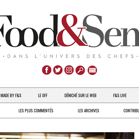
Aller
au
MADE BY F&S
LE OFF
DÉNICHÉ SUR LE WEB
F&S LIVE
contenu
CHEFS & ACTUALITÉS
LES PLUS COMMENTÉS
LES ARCHIVES
CONTRIB
UNE POULE SUR UN MUR
DE 2007 À 2015
À LA PETITE CUILLÈRE
DEPUIS 2016