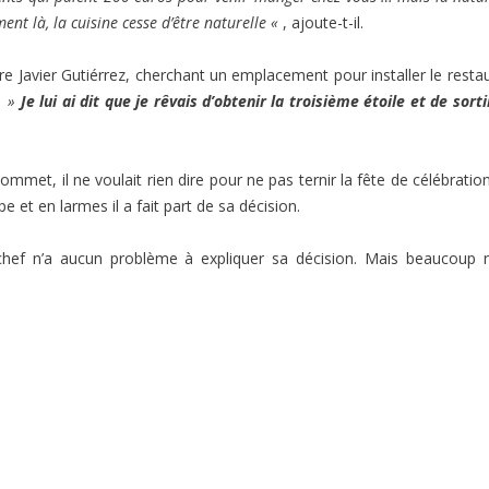
ent là, la cuisine cesse d’être naturelle «
, ajoute-t-il.
ire Javier Gutiérrez, cherchant un emplacement pour installer le resta
.
»
Je lui ai dit que je rêvais d’obtenir la troisième étoile et de sorti
ommet, il ne voulait rien dire pour ne pas ternir la fête de célébration,
 et en larmes il a fait part de sa décision.
ef n’a aucun problème à expliquer sa décision. Mais beaucoup n