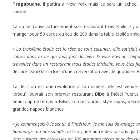
Tragabuche
. Il partira à New York mais ce sera un échec, et
cuisine.
Là où se trouve actuellement son restaurant trois étoile, il y 
manger pour 50 euros au lieu de 200 dans la table étoilée indique
« La troisième étoile est le rêve de tout cuisinier, elle satisfai
choses dans la vie qui vous font du bien. Si vous êtes un chef
travaillez dans un restaurant trois étoiles Michelin, vous êtes f
déclaré Dani García lors d’une conversation avec le quotidien
La décision est une révolution à sa manière, elle est venue bi
lorsqu’il ouvrait son premier restaurant
BiBo
à l’hôtel Puent
beaucoup de temps à BiBo, son restaurant style tapas, décontra
grandes nappes blanches.
« Je commençais à le sentir à l’intérieur. Je me suis davantage 
hamburger ou une salade russe «
, une autre des raisons qui l
veux cuisiner des écrevisses de 300 grammes pièces pour des cl