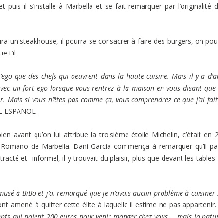
 puis il s’installe à Marbella et se fait remarquer par l’originalité 
aura un steakhouse, il pourra se consacrer à faire des burgers, on pou
 t’il.
t l’ego que des chefs qui oeuvrent dans la haute cuisine. Mais il y a d’a
 avec un fort ego lorsque vous rentrez à la maison en vous disant que
ier. Mais si vous n’êtes pas comme ça, vous comprendrez ce que j’ai fai
 EL ESPAÑOL.
en avant qu’on lui attribue la troisième étoile Michelin, c’était en 
e Romano de Marbella. Dani Garcia commença à remarquer qu’il pa
cté et informel, il y trouvait du plaisir, plus que devant les tables
amusé à BiBo et j’ai remarqué que je n’avais aucun problème à cuisiner 
’ont amené à quitter cette élite à laquelle il estime ne pas appartenir
ients qui paient 200 euros pour venir manger chez vous … mais la natu