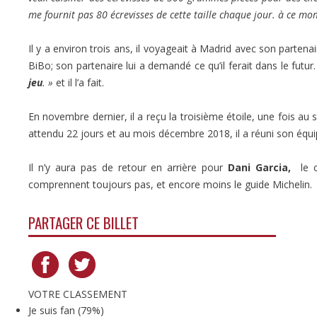
me fournit pas 80 écrevisses de cette taille chaque jour. à ce mom
Il y a environ trois ans, il voyageait à Madrid avec son partena
BiBo; son partenaire lui a demandé ce qu’il ferait dans le futur
jeu
. »
et il l’a fait.
En novembre dernier, il a reçu la troisième étoile, une fois au s
attendu 22 jours et au mois décembre 2018, il a réuni son équipe
Il n’y aura pas de retour en arrière pour
Dani Garcia,
le ch
comprennent toujours pas, et encore moins le guide Michelin.
PARTAGER CE BILLET
VOTRE CLASSEMENT
Je suis fan
(
79%
)