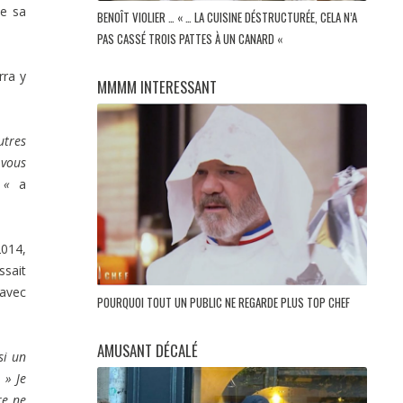
de sa
BENOÎT VIOLIER … « … LA CUISINE DÉSTRUCTURÉE, CELA N’A
PAS CASSÉ TROIS PATTES À UN CANARD «
rra y
MMMM INTERESSANT
utres
 vous
t «
a
2014,
ssait
 avec
POURQUOI TOUT UN PUBLIC NE REGARDE PLUS TOP CHEF
AMUSANT DÉCALÉ
si un
.
» Je
re ne