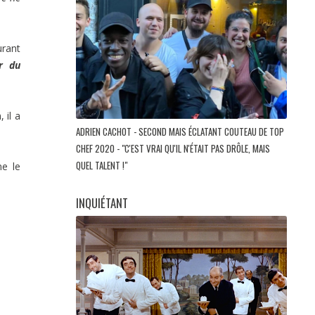
urant
r
du
 il a
ADRIEN CACHOT - SECOND MAIS ÉCLATANT COUTEAU DE TOP
CHEF 2020 - "C'EST VRAI QU'IL N'ÉTAIT PAS DRÔLE, MAIS
QUEL TALENT !"
e le
INQUIÉTANT