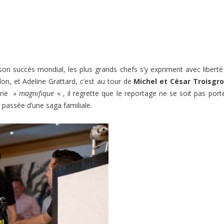
n succès mondial, les plus grands chefs s’y expriment avec liberté
lon, et Adeline Grattard, c’est au tour de
Michel et César Troisgr
érie »
magnifique
« , il regrette que le reportage ne se soit pas port
e passée d’une saga familiale.