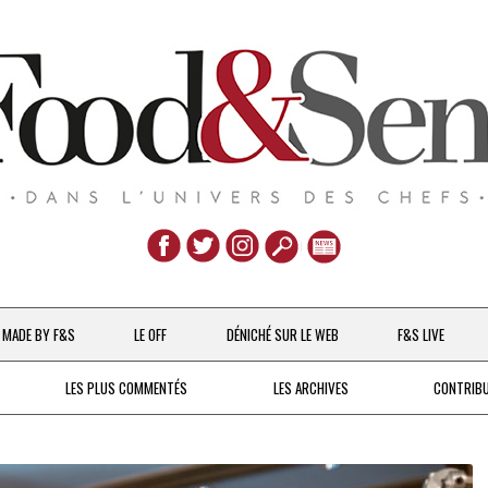
Aller
au
MADE BY F&S
LE OFF
DÉNICHÉ SUR LE WEB
F&S LIVE
contenu
CHEFS & ACTUALITÉS
LES PLUS COMMENTÉS
LES ARCHIVES
CONTRIB
UNE POULE SUR UN MUR
DE 2007 À 2015
À LA PETITE CUILLÈRE
DEPUIS 2016