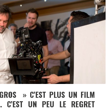
DESTIN DE FEMME
V…DE VOYAGE
SGROS » C’EST PLUS UN FILM
É. C’EST UN PEU LE REGRET