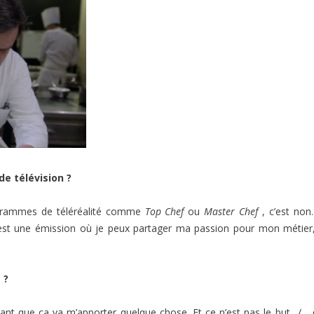
de télévision ?
rogrammes de téléréalité comme
Top Chef
ou
Master Chef
, c’est non
c’est une émission où je peux partager ma passion pour mon métie
 ?
disant que ça va m’apporter quelque chose. Et ce n’est pas le but…/…