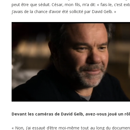
peut être que séduit. César, mon fils, m’a dit: « fais-le, c’est 
j’avais de la chance d’avoir été sollicité par David Gelb. »
Devant les caméras de David Gelb, avez-vous joué un rôl
« Non, j’ai essayé d’être moi-même tout au long du documen