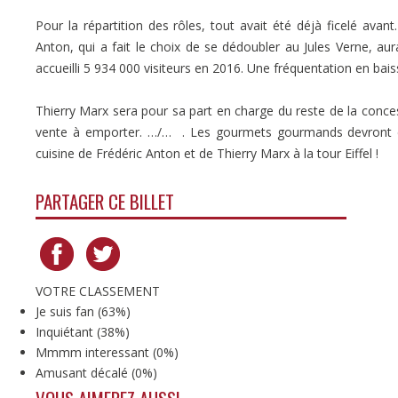
Pour la répartition des rôles, tout avait été déjà ficelé avant
Anton, qui a fait le choix de se dédoubler au Jules Verne, aur
accueilli 5 934 000 visiteurs en 2016. Une fréquentation en bais
Thierry Marx sera pour sa part en charge du reste de la concess
vente à emporter. …/… . Les gourmets gourmands devront dés
cuisine de Frédéric Anton et de Thierry Marx à la tour Eiffel !
PARTAGER CE BILLET
VOTRE CLASSEMENT
Je suis fan
(
63%
)
Inquiétant
(
38%
)
Mmmm interessant
(
0%
)
Amusant décalé
(
0%
)