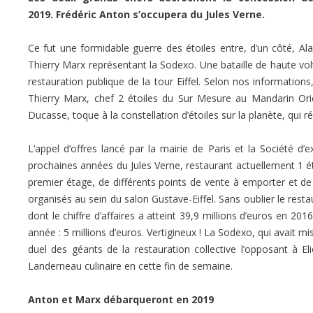
2019. Frédéric Anton s’occupera du Jules Verne.
Ce fut une formidable guerre des étoiles entre, d’un côté, Ala
Thierry Marx représentant la Sodexo. Une bataille de haute vo
restauration publique de la tour Eiffel. Selon nos informations
Thierry Marx, chef 2 étoiles du Sur Mesure au Mandarin Orie
Ducasse, toque à la constellation d’étoiles sur la planète, qui ré
L’appel d’offres lancé par la mairie de Paris et la Société d’e
prochaines années du Jules Verne, restaurant actuellement 1 éto
premier étage, de différents points de vente à emporter et de 
organisés au sein du salon Gustave-Eiffel. Sans oublier le res
dont le chiffre d’affaires a atteint 39,9 millions d’euros en 201
année : 5 millions d’euros. Vertigineux ! La Sodexo, qui avait m
duel des géants de la restauration collective l’opposant à Eli
Landerneau culinaire en cette fin de semaine.
Anton et Marx débarqueront en 2019