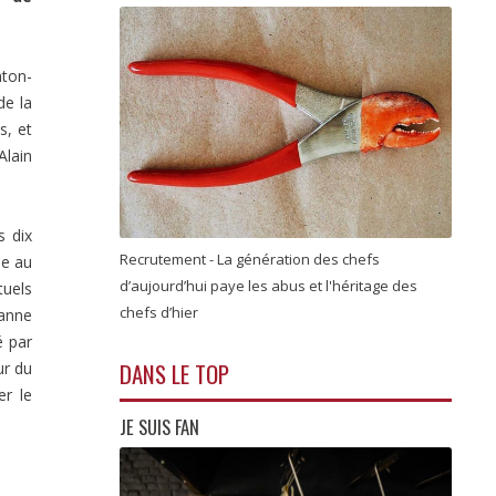
nton-
de la
s, et
Alain
s dix
Recrutement - La génération des chefs
ée au
d’aujourd’hui paye les abus et l'héritage des
tuels
chefs d’hier
manne
é par
DANS LE TOP
ur du
er le
JE SUIS FAN