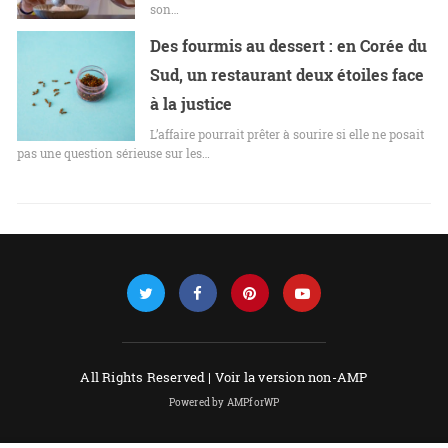
son…
Des fourmis au dessert : en Corée du
Sud, un restaurant deux étoiles face
à la justice
L’affaire pourrait prêter à sourire si elle ne posait
pas une question sérieuse sur les…
All Rights Reserved |
Voir la version non-AMP
Powered by AMPforWP