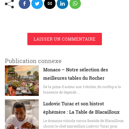
LAISSER UN COMMENTAIRE
Publication connexe
Monaco – Notre sélection des
meilleures tables du Rocher
De la pizza d'auteur aux 3 étoiles, du rooftop à la
brasserie de légende :…
Ludovic Turac et son bistrot
éphémère : La Table de Blacailloux
Le domaine viticole varois Bastide de Blacailloux
choisit le chef marseillais Ludovic Turac pour