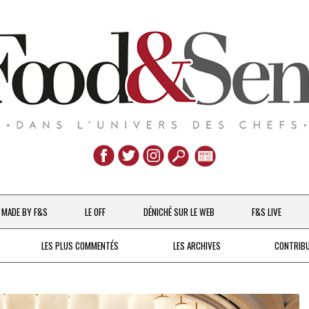
Aller
au
MADE BY F&S
LE OFF
DÉNICHÉ SUR LE WEB
F&S LIVE
contenu
CHEFS & ACTUALITÉS
LES PLUS COMMENTÉS
LES ARCHIVES
CONTRIB
UNE POULE SUR UN MUR
DE 2007 À 2015
À LA PETITE CUILLÈRE
DEPUIS 2016