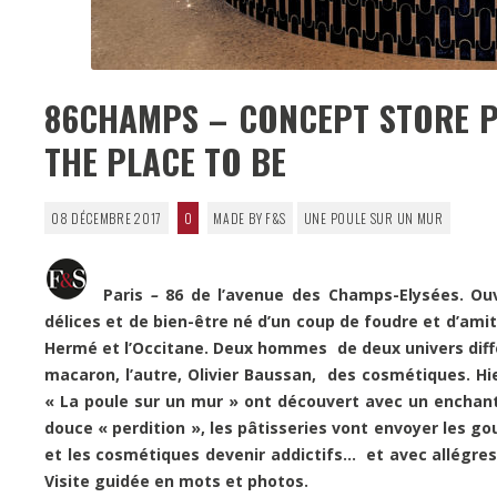
86CHAMPS – CONCEPT STORE PI
THE PLACE TO BE
08 DÉCEMBRE 2017
0
MADE BY F&S
UNE POULE SUR UN MUR
Paris
–
86 de l’avenue des Champs-Elysées. Ou
délices et de bien-être né d’un coup de foudre et d’ami
Hermé et l’Occitane. Deux hommes de deux univers diffé
macaron, l’autre, Olivier Baussan, des cosmétiques. Hi
« La poule sur un mur » ont découvert avec un enchant
douce « perdition », les pâtisseries vont envoyer les g
et les cosmétiques devenir
addictifs… et avec allégres
Visite guidée en mots et photos.