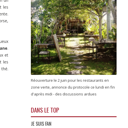
en un
t les
ente.
orse,
ueux
tane
.
ux et
t les
 thé.
Réouverture le 2 juin pour les restaurants en
zone verte, annonce du protocole ce lundi en fin
d'après midi - des discussions ardues
DANS LE TOP
JE SUIS FAN