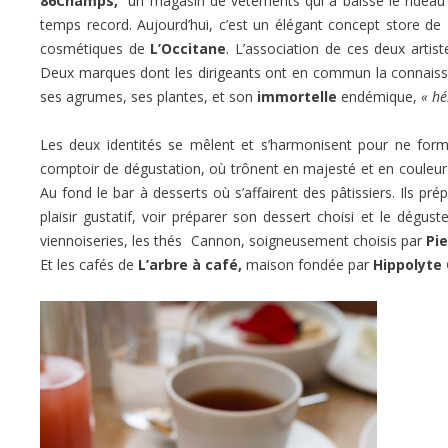
86Champs,
un magasin de vêtements qui a baissé le rideau i
temps record. Aujourd’hui, c’est un élégant concept store d
cosmétiques de
L’Occitane
. L’association de ces deux artis
Deux marques dont les dirigeants ont en commun la connaissan
ses agrumes, ses plantes, et son
immortelle
endémique,
« hé
Les deux identités se mêlent et s’harmonisent pour ne forme
comptoir de dégustation, où trônent en majesté et en couleur 
Au fond le bar à desserts où s’affairent des pâtissiers. Ils pr
plaisir gustatif, voir préparer son dessert choisi et le dégust
viennoiseries, les thés Cannon, soigneusement choisis par
Pi
Et les cafés de
L’arbre à café,
maison fondée par
Hippolyte