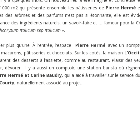
l y a quelques mois. Un nouveau lieu a été imaginé et concrétisé 
e 1000 m2 qui présente ensemble les pâtisseries de
Pierre Hermé
e
tes des arômes et des parfums n’est pas si étonnante, elle est évid
ce des ingrédients naturels, un savoir-faire et … l’amour pour la C
lichrysum italicum sep italicum »
.
r plus qu’une. À l’entrée, l’espace
Pierre Hermé
avec un sompt
macarons, pâtisseries et chocolats. Sur les cotés, la maison
L’Occi
éparent des desserts à l’assiette, comme au restaurant. Plaisir des ye
er, dévorer.. Il y a aussi un comptoir, une station barista où règnen
erre Hermé et Carine Baudry
,
qui a aidé à travailler sur le service du
 Courty
,
naturellement associé au projet.