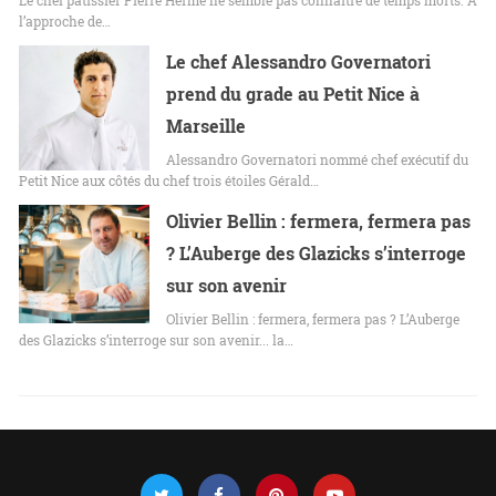
l’approche de…
Le chef Alessandro Governatori
prend du grade au Petit Nice à
Marseille
Alessandro Governatori nommé chef exécutif du
Petit Nice aux côtés du chef trois étoiles Gérald…
Olivier Bellin : fermera, fermera pas
? L’Auberge des Glazicks s’interroge
sur son avenir
Olivier Bellin : fermera, fermera pas ? L’Auberge
des Glazicks s’interroge sur son avenir... la…