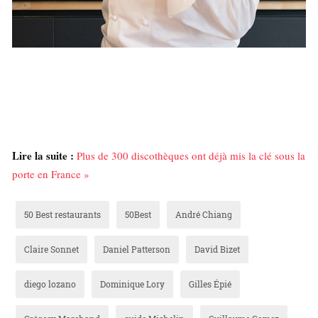
Lire la suite :
Plus de 300 discothèques ont déjà mis la clé sous la
porte en France »
50 Best restaurants
50Best
André Chiang
Claire Sonnet
Daniel Patterson
David Bizet
diego lozano
Dominique Lory
Gilles Épié