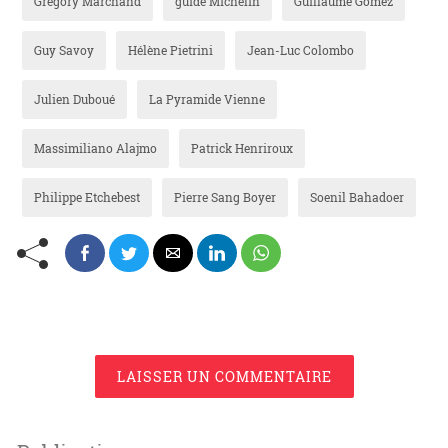
Grégory Marchand
guide Michelin
Guillaume Gomez
Guy Savoy
Hélène Pietrini
Jean-Luc Colombo
Julien Duboué
La Pyramide Vienne
Massimiliano Alajmo
Patrick Henriroux
Philippe Etchebest
Pierre Sang Boyer
Soenil Bahadoer
LAISSER UN COMMENTAIRE