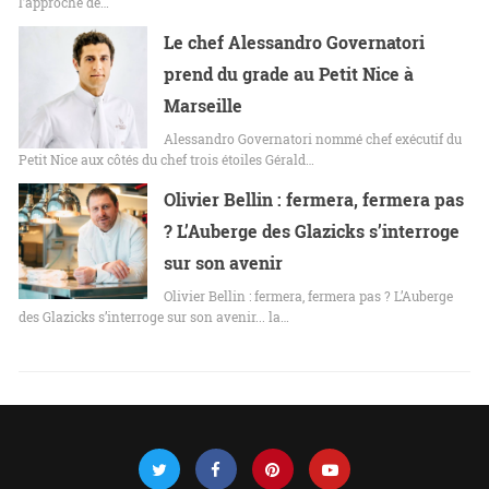
l’approche de…
Le chef Alessandro Governatori
prend du grade au Petit Nice à
Marseille
Alessandro Governatori nommé chef exécutif du
Petit Nice aux côtés du chef trois étoiles Gérald…
Olivier Bellin : fermera, fermera pas
? L’Auberge des Glazicks s’interroge
sur son avenir
Olivier Bellin : fermera, fermera pas ? L’Auberge
des Glazicks s’interroge sur son avenir... la…