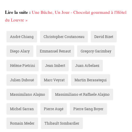
Lire la suite :
Une Bûche, Un Jour - Chocolat gourmand à l'Hôtel
du Louvre »
André Chiang
Christopher Coutanceau
David Bizet
Diego Alary
Emmanuel Renaut
Gregory Garimbay
Hélène Pietrini
Jean Imbert
Juan Arbelaez
Julien Duboué
Marc Veyrat
Martin Berasategui
Massimilano Alajmo
Massimiliano et Raffaele Alajmo
Michel Sarran
Pierre Augé
Pierre Sang Boyer
Romain Meder
Thibault Sombardier