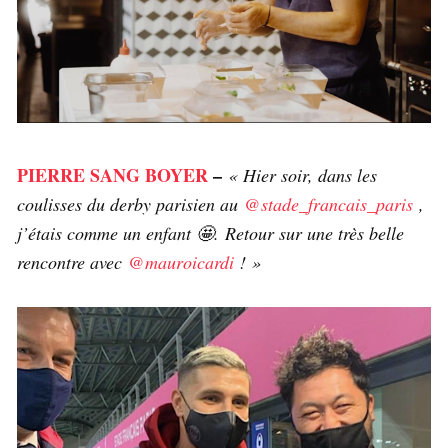
PIERRE SANG BOYER
–
«
Hier soir, dans les
coulisses du derby parisien au
@stade_francais_paris
,
j’étais comme un enfant 🤩. Retour sur une très belle
rencontre avec
@mauroicardi
! »