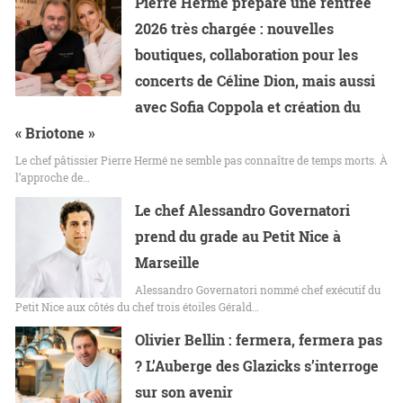
Pierre Hermé prépare une rentrée
2026 très chargée : nouvelles
boutiques, collaboration pour les
concerts de Céline Dion, mais aussi
avec Sofia Coppola et création du
« Briotone »
Le chef pâtissier Pierre Hermé ne semble pas connaître de temps morts. À
l’approche de…
Le chef Alessandro Governatori
prend du grade au Petit Nice à
Marseille
Alessandro Governatori nommé chef exécutif du
Petit Nice aux côtés du chef trois étoiles Gérald…
Olivier Bellin : fermera, fermera pas
? L’Auberge des Glazicks s’interroge
sur son avenir