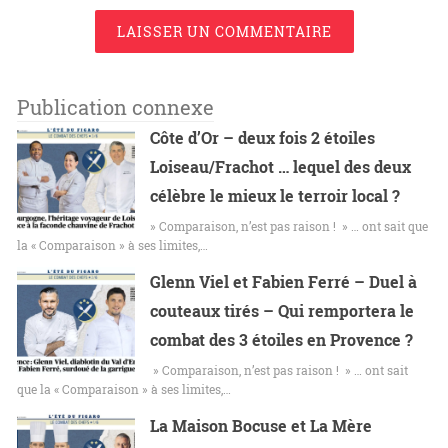
LAISSER UN COMMENTAIRE
Publication connexe
Côte d’Or – deux fois 2 étoiles
Loiseau/Frachot … lequel des deux
célèbre le mieux le terroir local ?
» Comparaison, n’est pas raison ! » … ont sait que
la « Comparaison » à ses limites,…
Glenn Viel et Fabien Ferré – Duel à
couteaux tirés – Qui remportera le
combat des 3 étoiles en Provence ?
» Comparaison, n’est pas raison ! » … ont sait
que la « Comparaison » à ses limites,…
La Maison Bocuse et La Mère