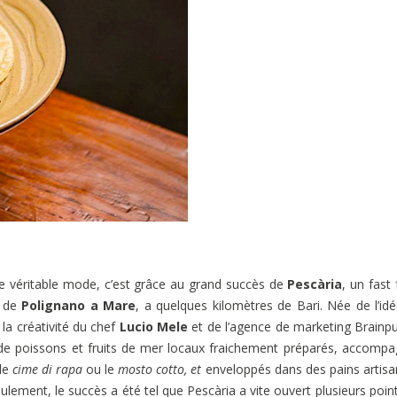
ne véritable mode, c’est grâce au grand succès de
Pescària
, un fast
e de
Polignano
a Mare
, a quelques kilomètres de Bari. Née de l’id
la créativité du chef
Lucio Mele
et de l’agence de marketing Brainpu
 de poissons et fruits de mer locaux fraichement préparés, accomp
 le
cime di rapa
ou le
mosto cotto, et
enveloppés dans des pains artis
ulement, le succès a été tel que Pescària a vite ouvert plusieurs poin