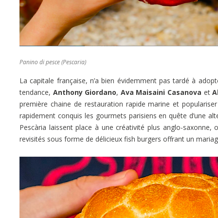
Panino di pesce (Pescaria)
La capitale française, n’a bien évidemment pas tardé à adopt
tendance,
Anthony Giordano
,
Ava Maisaini Casanova
et
A
première chaine de restauration rapide marine et popularise
rapidement conquis les gourmets parisiens en quête d’une altern
Pescària laissent place à une créativité plus anglo-saxonne, 
revisités sous forme de délicieux fish burgers offrant un mariag