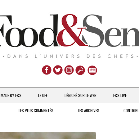
Aller
au
MADE BY F&S
LE OFF
DÉNICHÉ SUR LE WEB
F&S LIVE
contenu
CHEFS & ACTUALITÉS
LES PLUS COMMENTÉS
LES ARCHIVES
CONTRIB
UNE POULE SUR UN MUR
DE 2007 À 2015
À LA PETITE CUILLÈRE
DEPUIS 2016