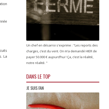
ation
année
Un chef en désarroi s'exprime : "Les reports des
cuits
charges, c’est du vent. On m’a demandé HIER de
s. La
payer 50.000 € aujourd’hui ! Ça, c’est la réalité,
notre réalité. "
DANS LE TOP
JE SUIS FAN