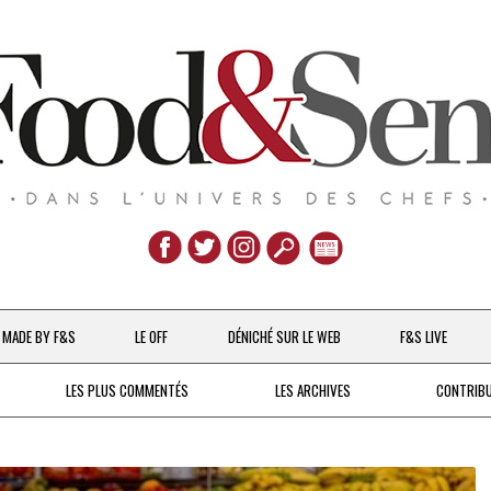
Aller
au
MADE BY F&S
LE OFF
DÉNICHÉ SUR LE WEB
F&S LIVE
contenu
CHEFS & ACTUALITÉS
LES PLUS COMMENTÉS
LES ARCHIVES
CONTRIB
UNE POULE SUR UN MUR
DE 2007 À 2015
À LA PETITE CUILLÈRE
DEPUIS 2016