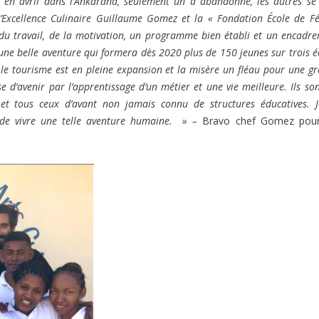
 en avril dans l’Ankarana, seulement un a abandonné, les autres se
 d’Excellence Culinaire Guillaume Gomez et la « Fondation École de Fé
 du travail, de la motivation, un programme bien établi et un encadr
 d’une belle aventure qui formera dès 2020 plus de 150 jeunes sur trois é
le tourisme est en pleine expansion et la misère un fléau pour une g
 d’avenir par l’apprentissage d’un métier et une vie meilleure. Ils son
 et tous ceux d’avant non jamais connu de structures éducatives. 
s de vivre une telle aventure humaine. » –
Bravo chef Gomez pour