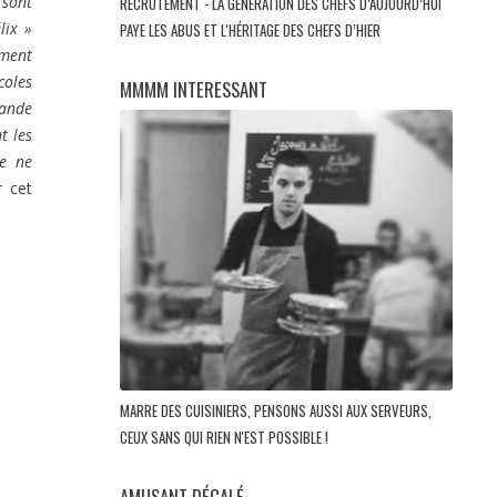
 sont
RECRUTEMENT - LA GÉNÉRATION DES CHEFS D’AUJOURD’HUI
lix »
PAYE LES ABUS ET L'HÉRITAGE DES CHEFS D’HIER
ement
coles
MMMM INTERESSANT
rande
t les
Je ne
 cet
MARRE DES CUISINIERS, PENSONS AUSSI AUX SERVEURS,
CEUX SANS QUI RIEN N'EST POSSIBLE !
AMUSANT DÉCALÉ