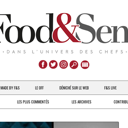
Aller
au
MADE BY F&S
LE OFF
DÉNICHÉ SUR LE WEB
F&S LIVE
contenu
CHEFS & ACTUALITÉS
LES PLUS COMMENTÉS
LES ARCHIVES
CONTRIB
UNE POULE SUR UN MUR
DE 2007 À 2015
À LA PETITE CUILLÈRE
DEPUIS 2016