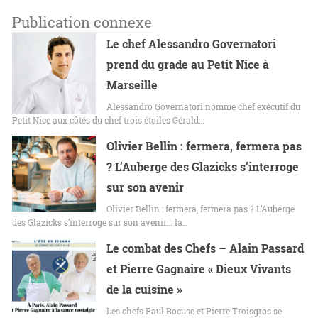
Publication connexe
Le chef Alessandro Governatori
prend du grade au Petit Nice à
Marseille
Alessandro Governatori nommé chef exécutif du
Petit Nice aux côtés du chef trois étoiles Gérald…
Olivier Bellin : fermera, fermera pas
? L’Auberge des Glazicks s’interroge
sur son avenir
Olivier Bellin : fermera, fermera pas ? L’Auberge
des Glazicks s’interroge sur son avenir... la…
Le combat des Chefs – Alain Passard
et Pierre Gagnaire « Dieux Vivants
de la cuisine »
Les chefs Paul Bocuse et Pierre Troisgros se