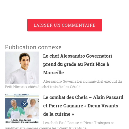
LAISSER UN COMMENTAIRE
Publication connexe
Le chef Alessandro Governatori
prend du grade au Petit Nice à
Marseille
Alessandro Governatori nommé chef exécutif du
Petit Nice aux côtés du chef trois étoiles Gérald…
Le combat des Chefs – Alain Passard
et Pierre Gagnaire « Dieux Vivants
de la cuisine »
Les chefs Paul Bocuse et Pierre Troisgros se
qualifiez eux-mêmes comme les "Vieux Vivants de…