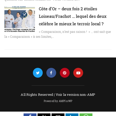
Côte d’Or – deux fois 2 étoiles
Loiseau/Frachot … lequel des deux
célèbre le mieux le terroir local ?
» Comparaison, n’est pas raison ! » … ont sait que
la « Comparaison » à ses limites,…
All Rights Reserved |
Voir la version non-AMP
Powered by AMPforWP