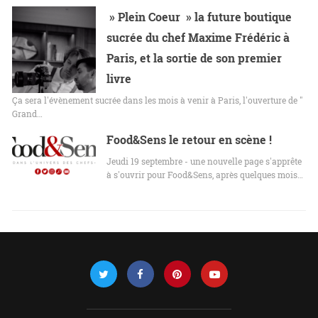
» Plein Coeur » la future boutique
sucrée du chef Maxime Frédéric à
Paris, et la sortie de son premier
livre
Ça sera l'évènement sucrée dans les mois à venir à Paris, l'ouverture de "
Grand…
Food&Sens le retour en scène !
Jeudi 19 septembre - une nouvelle page s'apprête
à s'ouvrir pour Food&Sens, après quelques mois…