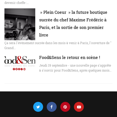
devenir cheffe :…
» Plein Coeur » la future boutique
sucrée du chef Maxime Frédéric à
Paris, et la sortie de son premier
livre
Ça sera l'évènement sucrée dans les mois à venir à Paris, l'ouverture de "
Grand…
Food&Sens le retour en scène !
Jeudi 19 septembre - une nouvelle page s'apprête
à s'ouvrir pour Food&Sens, après quelques mois…