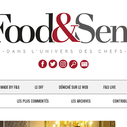
Aller
au
MADE BY F&S
LE OFF
DÉNICHÉ SUR LE WEB
F&S LIVE
contenu
CHEFS & ACTUALITÉS
LES PLUS COMMENTÉS
LES ARCHIVES
CONTRIB
UNE POULE SUR UN MUR
DE 2007 À 2015
À LA PETITE CUILLÈRE
DEPUIS 2016