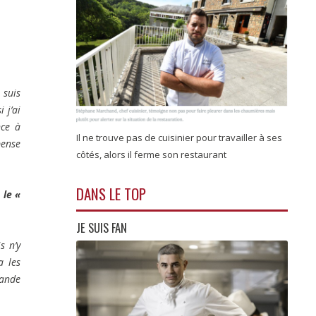
 suis
 j’ai
nce à
Il ne trouve pas de cuisinier pour travailler à ses
pense
côtés, alors il ferme son restaurant
DANS LE TOP
 le «
JE SUIS FAN
s n’y
a les
mande