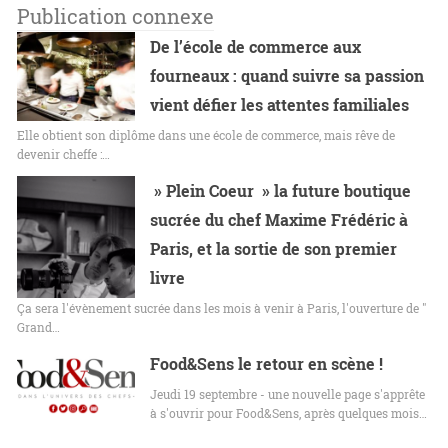
Publication connexe
De l’école de commerce aux
fourneaux : quand suivre sa passion
vient défier les attentes familiales
Elle obtient son diplôme dans une école de commerce, mais rêve de
devenir cheffe :…
» Plein Coeur » la future boutique
sucrée du chef Maxime Frédéric à
Paris, et la sortie de son premier
livre
Ça sera l'évènement sucrée dans les mois à venir à Paris, l'ouverture de "
Grand…
Food&Sens le retour en scène !
Jeudi 19 septembre - une nouvelle page s'apprête
à s'ouvrir pour Food&Sens, après quelques mois…