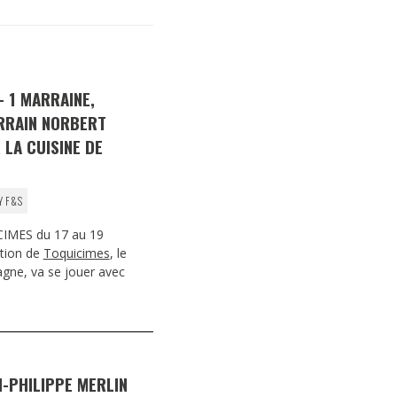
DESTIN DE FEMME
V…DE VOYAGE
 1 MARRAINE,
RRAIN NORBERT
LA CUISINE DE
Y F&S
IMES du 17 au 19
ition de
Toquicimes
, le
agne, va se jouer avec
N-PHILIPPE MERLIN