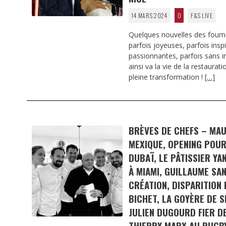
14 MARS 2024
0
F&S LIVE
Quelques nouvelles des fourn
parfois joyeuses, parfois insp
passionnantes, parfois sans int
ainsi va la vie de la restaura
pleine transformation !
[…]
BRÈVES DE CHEFS – MA
MEXIQUE, OPENING POUR
DUBAÏ, LE PÂTISSIER Y
À MIAMI, GUILLAUME SAN
CRÉATION, DISPARITION
BICHET, LA GOYÈRE DE S
JULIEN DUGOURD FIER DE
THIERRY MARX AU RUG