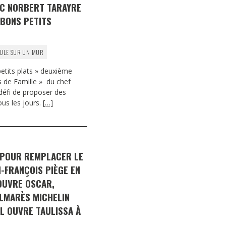
EC NORBERT TARAYRE
 BONS PETITS
ULE SUR UN MUR
etits plats » deuxième
 de Famille »
du chef
 défi de proposer des
us les jours.
[…]
 POUR REMPLACER LE
N-FRANÇOIS PIÈGE EN
 OUVRE OSCAR,
LMARÈS MICHELIN
EL OUVRE TAULISSA À