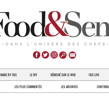
Aller
au
MADE BY F&S
LE OFF
DÉNICHÉ SUR LE WEB
F&S LIVE
contenu
CHEFS & ACTUALITÉS
LES PLUS COMMENTÉS
LES ARCHIVES
CONTRIB
UNE POULE SUR UN MUR
DE 2007 À 2015
À LA PETITE CUILLÈRE
DEPUIS 2016