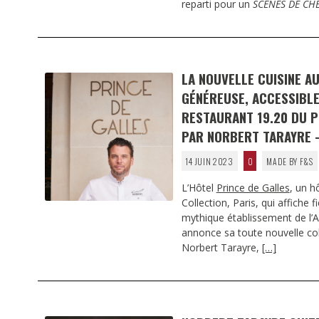
reparti pour un
SCÈNES DE CH
LA NOUVELLE CUISINE A
GÉNÉREUSE, ACCESSIBLE
RESTAURANT 19.20 DU P
PAR NORBERT TARAYRE 
14 JUIN 2023
0
MADE BY F&S
L’Hôtel
Prince de Galles
, un h
Collection, Paris, qui affiche 
mythique établissement de l’
annonce sa toute nouvelle col
Norbert Tarayre,
[…]