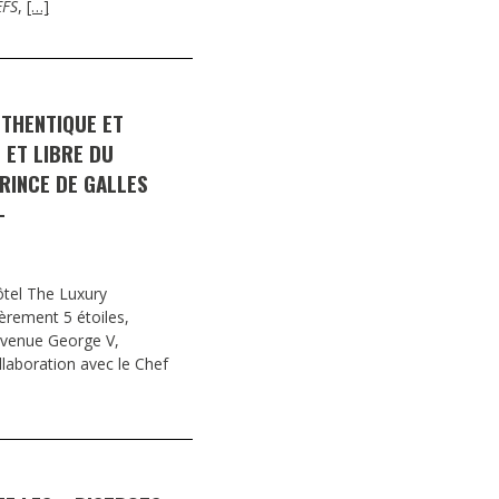
EFS
,
[…]
UTHENTIQUE ET
 ET LIBRE DU
RINCE DE GALLES
–
ôtel The Luxury
fièrement 5 étoiles,
Avenue George V,
laboration avec le Chef