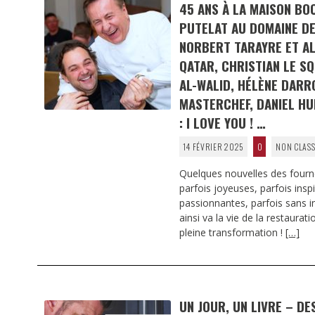
45 ANS À LA MAISON BO
PUTELAT AU DOMAINE DE
NORBERT TARAYRE ET AL
QATAR, CHRISTIAN LE SQ
AL-WALID, HÉLÈNE DARR
MASTERCHEF, DANIEL H
: I LOVE YOU ! …
14 FÉVRIER 2025
0
NON CLAS
Quelques nouvelles des fourn
parfois joyeuses, parfois insp
passionnantes, parfois sans int
ainsi va la vie de la restaura
pleine transformation !
[…]
UN JOUR, UN LIVRE – DE