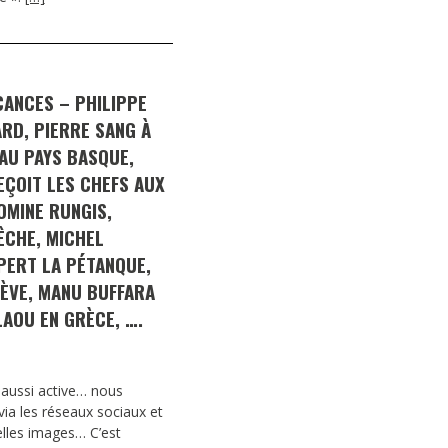
CANCES – PHILIPPE
RD, PIERRE SANG À
AU PAYS BASQUE,
ÇOIT LES CHEFS AUX
OMINE RUNGIS,
ÊCHE, MICHEL
IPERT LA PÉTANQUE,
ÈVE, MANU BUFFARA
LAOU EN GRÈCE, ….
s aussi active… nous
via les réseaux sociaux et
elles images… C’est