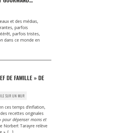
eaux et des médias,
irantes, parfois
érêt, parfois tristes,
tion dans ce monde en
EF DE FAMILLE » DE
ULE SUR UN MUR
en ces temps d’inflation,
 des recettes originales
 pour dépenser moins et
ue Norbert Tarayre relève
e ».
[…]