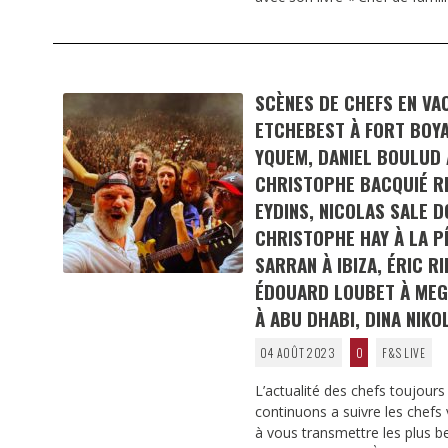
SCÈNES DE CHEFS EN VA
ETCHEBEST À FORT BOYA
YQUEM, DANIEL BOULUD 
CHRISTOPHE BACQUIÉ RE
EYDINS, NICOLAS SALE D
CHRISTOPHE HAY À LA P
SARRAN À IBIZA, ÉRIC R
ÉDOUARD LOUBET À MEG
À ABU DHABI, DINA NIKO
04 AOÛT 2023
0
F&S LIVE
L’actualité des chefs toujour
continuons a suivre les chefs 
à vous transmettre les plus b