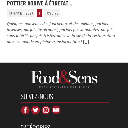
POTTIER ARRIVE À ÉTRETAT…
13 JANVIER 2024
1
F&S LIVE
Quelques nouvelles des fourneaux et des médias, parfois
joyeuses, parfois inspirantes, parfois passionnantes, parfois
sans intérêt, parfois tristes, ainsi va la vie de la restauration
dans ce monde en pleine transformation !
[…]
SUIVEZ-NOUS
CATÉGORIES