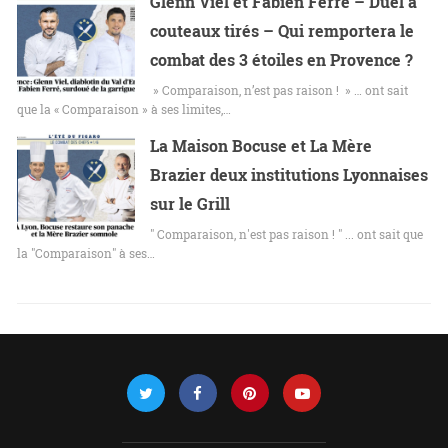
Glenn Viel et Fabien Ferré – Duel à
couteaux tirés – Qui remportera le
combat des 3 étoiles en Provence ?
» Comparaison, n’est pas raison ! » … ont sait
que la « Comparaison » à ses limites,…
La Maison Bocuse et La Mère
Brazier deux institutions Lyonnaises
sur le Grill
" Comparaison, n'est pas raison ! " ... ont sait que
la "Comparaison" à ses…