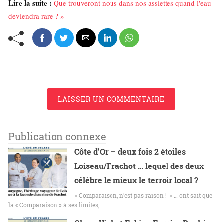
Lire la suite :
Que trouveront nous dans nos assiettes quand l'eau
deviendra rare ? »
LAISSER UN COMMENTAIRE
Publication connexe
Côte d’Or – deux fois 2 étoiles
Loiseau/Frachot … lequel des deux
célèbre le mieux le terroir local ?
» Comparaison, n’est pas raison ! » … ont sait que
la « Comparaison » à ses limites,…