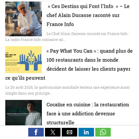
» Ces Destins qui Font l’Info » – Le
chef Alain Ducasse raconté sur
France Info
Le Chef Alain Ducasse raconté sur France Info -
La radio France Info consacre un…
« Pay What You Can » : quand plus de
100 restaurants dans le monde
décident de laisser les clients payer
ce qu’ils peuvent
Le 26 août 2026, la gastronomie mondiale tentera une expérience aussi
simple dans son principe…
Cocaïne en cuisine : la restauration
face à une addiction devenue
structurelle
La cocaïne n’est plus cantonnée aux nuits parisiennes, aux tables
festives ou à quelques établissements…