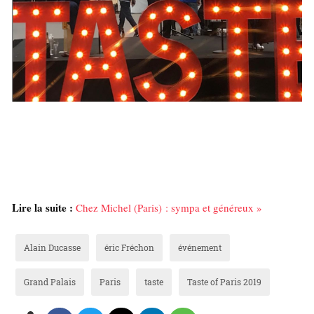
Lire la suite :
Chez Michel (Paris) : sympa et généreux »
Alain Ducasse
éric Fréchon
événement
Grand Palais
Paris
taste
Taste of Paris 2019