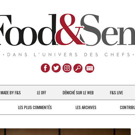
Aller
au
MADE BY F&S
LE OFF
DÉNICHÉ SUR LE WEB
F&S LIVE
contenu
CHEFS & ACTUALITÉS
LES PLUS COMMENTÉS
LES ARCHIVES
CONTRIB
UNE POULE SUR UN MUR
DE 2007 À 2015
À LA PETITE CUILLÈRE
DEPUIS 2016