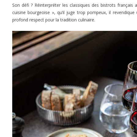
Son défi ? Réinterpréter les classiques des bistrots français
cuisine bourgeoise », qu’il juge trop pompeux, il revendique
profond respect pour la tradition culinaire.