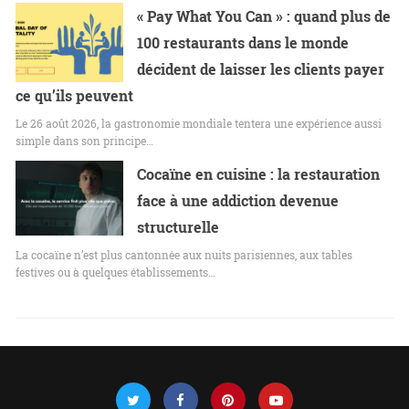
« Pay What You Can » : quand plus de
100 restaurants dans le monde
décident de laisser les clients payer
ce qu’ils peuvent
Le 26 août 2026, la gastronomie mondiale tentera une expérience aussi
simple dans son principe…
Cocaïne en cuisine : la restauration
face à une addiction devenue
structurelle
La cocaïne n’est plus cantonnée aux nuits parisiennes, aux tables
festives ou à quelques établissements…