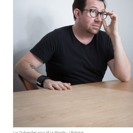
Luc Dubanchet pour M Le Monde – J Balague