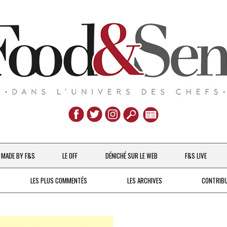
Aller
au
MADE BY F&S
LE OFF
DÉNICHÉ SUR LE WEB
F&S LIVE
contenu
CHEFS & ACTUALITÉS
LES PLUS COMMENTÉS
LES ARCHIVES
CONTRIB
UNE POULE SUR UN MUR
DE 2007 À 2015
À LA PETITE CUILLÈRE
DEPUIS 2016