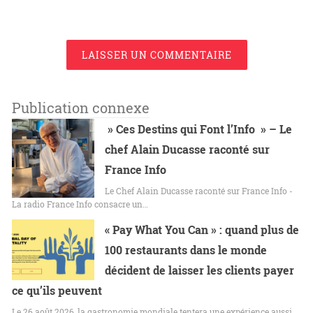
LAISSER UN COMMENTAIRE
Publication connexe
» Ces Destins qui Font l’Info » – Le
chef Alain Ducasse raconté sur
France Info
Le Chef Alain Ducasse raconté sur France Info -
La radio France Info consacre un…
« Pay What You Can » : quand plus de
100 restaurants dans le monde
décident de laisser les clients payer
ce qu’ils peuvent
Le 26 août 2026, la gastronomie mondiale tentera une expérience aussi