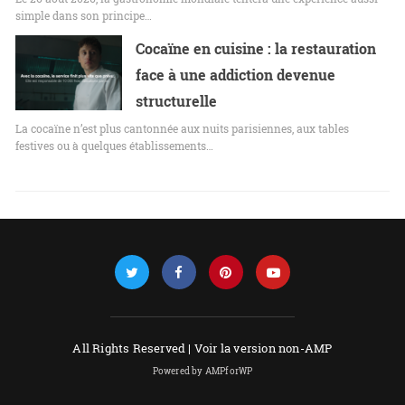
simple dans son principe…
Cocaïne en cuisine : la restauration
face à une addiction devenue
structurelle
La cocaïne n’est plus cantonnée aux nuits parisiennes, aux tables
festives ou à quelques établissements…
All Rights Reserved |
Voir la version non-AMP
Powered by AMPforWP