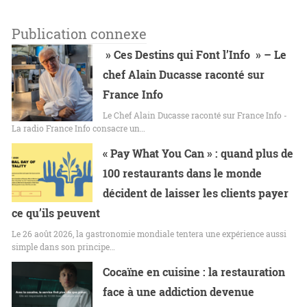
Publication connexe
» Ces Destins qui Font l’Info » – Le
chef Alain Ducasse raconté sur
France Info
Le Chef Alain Ducasse raconté sur France Info -
La radio France Info consacre un…
« Pay What You Can » : quand plus de
100 restaurants dans le monde
décident de laisser les clients payer
ce qu’ils peuvent
Le 26 août 2026, la gastronomie mondiale tentera une expérience aussi
simple dans son principe…
Cocaïne en cuisine : la restauration
face à une addiction devenue