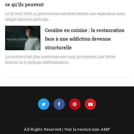
ce qu’ils peuvent
Le 26 août 2026, la gastronomie mondiale tentera une expérience aussi
simple dans son principe…
Cocaïne en cuisine : la restauration
face à une addiction devenue
structurelle
La cocaïne n’est plus cantonnée aux nuits parisiennes, aux tables
festives ou à quelques établissements…
All Rights Reserved |
Voir la version non-AMP